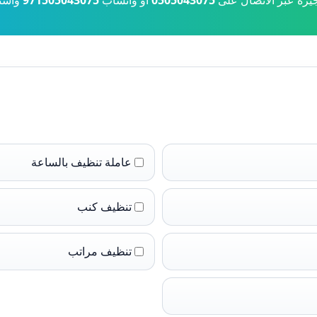
يرة عبر الاتصال على
0505043075
أو واتساب
971505043075
واستم
عاملة تنظيف بالساعة
تنظيف كنب
تنظيف مراتب