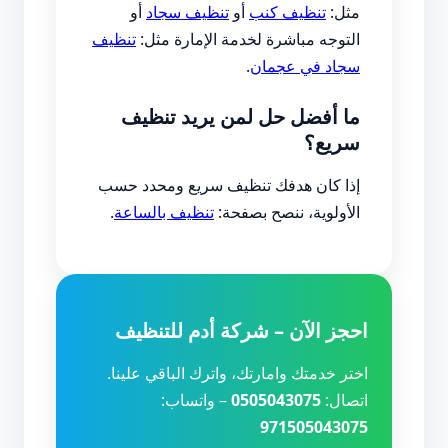
مثل:
تنظيف كنب
أو
تنظيف سجاد
أو
التوجه مباشرة لخدمة الإمارة مثل:
تنظيف
سجاد في عجمان
.
ما أفضل حل لمن يريد تنظيف
سريع؟
إذا كان هدفك تنظيف سريع ومحدد حسب
الأولوية، ننصح بصفحة:
تنظيف بالساعة
.
احجز الآن – شركة أدم للتنظيف
اختر خدمتك وامارتك، واترك الباقي علينا.
اتصال:
0505043075
– واتساب:
971505043075