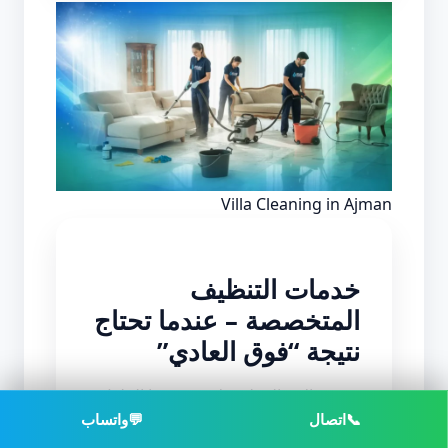
Villa Cleaning in Ajman
خدمات التنظيف
المتخصصة – عندما تحتاج
نتيجة “فوق العادي”
بعض حالات التنظيف لا تنجح معها الحلول
📞
اتصال
💬
واتساب
التقليدية: واجهات زجاج عليها آثار غبار