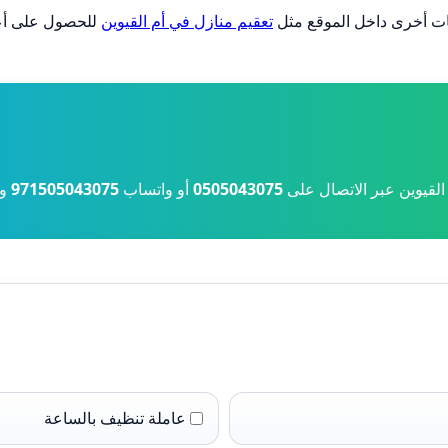
ت أخرى داخل الموقع مثل
تعقيم منازل في أم القيوين
للحصول على أعل
لقيوين عبر الاتصال على
0505043075
أو واتساب
971505043075
ود
عاملة تنظيف بالساعة