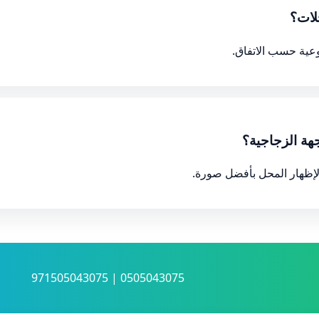
لات؟
عية حسب الاتفاق.
هة الزجاجية؟
لإظهار المحل بأفضل صورة.
0505043075 | 971505043075