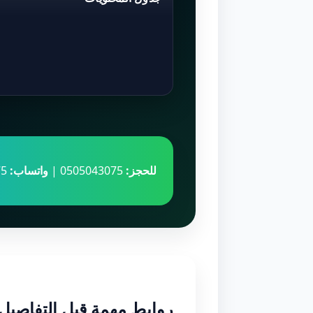
للحجز:
0505043075 |
واتساب:
971505043075
روابط مهمة قبل التفاصيل