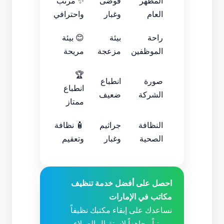
المظهر
فوضى
✨ مرتب
العام
وغبار
واحترافي
راحة
بيئة
😊 بيئة
الموظفين
مزعجة
مريحة
🏆
صورة
انطباع
انطباع
الشركة
ضعيف
ممتاز
النظافة
جراثيم
🧴 نظافة
الصحية
وغبار
وتعقيم
احصل على أفضل خدمة تنظيف
مكاتب في الإمارات
نساعدك على إبقاء مكتبك نظيفاً
ومرتباً وجاهزاً لاستقبال العملاء