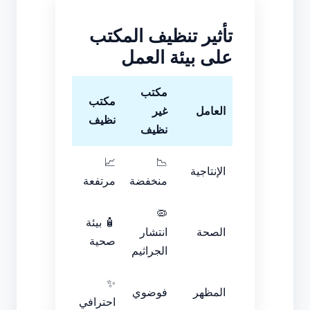
تأثير تنظيف المكتب
على بيئة العمل
مكتب
مكتب
العامل
غير
نظيف
نظيف
📈
📉
الإنتاجية
منخفضة
مرتفعة
🦠
🧴 بيئة
الصحة
انتشار
صحية
الجراثيم
✨
المظهر
فوضوي
احترافي